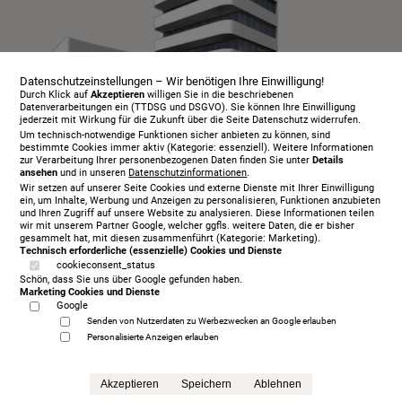
Datenschutzeinstellungen – Wir benötigen Ihre Einwilligung!
Durch Klick auf
Akzeptieren
willigen Sie in die beschriebenen
Datenverarbeitungen ein (TTDSG und DSGVO). Sie können Ihre Einwilligung
jederzeit mit Wirkung für die Zukunft über die Seite Datenschutz widerrufen.
Um technisch-notwendige Funktionen sicher anbieten zu können, sind
bestimmte Cookies immer aktiv (Kategorie: essenziell). Weitere Informationen
zur Verarbeitung Ihrer personenbezogenen Daten finden Sie unter
Details
ansehen
und in unseren
Datenschutzinformationen
.
Infopaket
Wir setzen auf unserer Seite Cookies und externe Dienste mit Ihrer Einwilligung
Über uns
ein, um Inhalte, Werbung und Anzeigen zu personalisieren, Funktionen anzubieten
und Ihren Zugriff auf unsere Website zu analysieren. Diese Informationen teilen
Serviceangebot
wir mit unserem Partner Google, welcher ggfls. weitere Daten, die er bisher
gesammelt hat, mit diesen zusammenführt (Kategorie: Marketing).
Öffnungszeiten
Technisch erforderliche (essenzielle) Cookies und Dienste
cookieconsent_status
Beratungstermin
Schön, dass Sie uns über Google gefunden haben.
Probeschlafen
Marketing Cookies und Dienste
Google
Kontakt
Senden von Nutzerdaten zu Werbezwecken an Google erlauben
AGB
Personalisierte Anzeigen erlauben
Impressum
Datenschutz
Akzeptieren
Speichern
Ablehnen